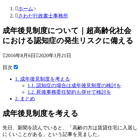

ホーム
>

さわだ行政書士事務所
成年後見制度について｜超高齢化社会
における認知症の発生リスクに備える

2016年8月6日

2020年3月21日
目次
1.
成年後見制度を考える
1.1.
認知症の場合は成年後見制度の検討を
1.2.
死後事務委任契約も併せて検討を
2.
まとめ
成年後見制度を考える
先日、新聞を読んでいると、「高齢の方は賃貸住宅に入居し
にくいことがある」という記事を見ました。