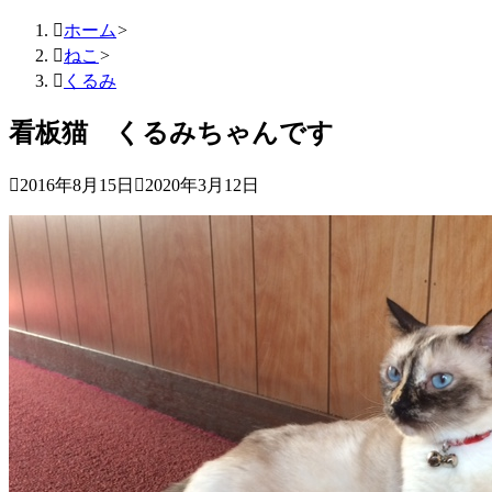

ホーム
>

ねこ
>

くるみ
看板猫 くるみちゃんです

2016年8月15日

2020年3月12日