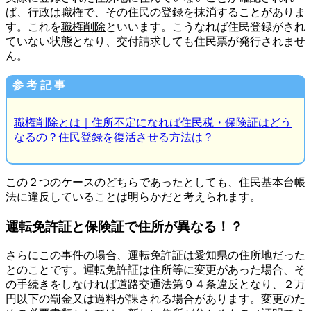
ば、行政は職権で、その住民の登録を抹消することがありま
す。これを
職権削除
といいます。こうなれば住民登録がされ
ていない状態となり、交付請求しても住民票が発行されませ
ん。
参 考 記 事
職権削除とは｜住所不定になれば住民税・保険証はどう
なるの？住民登録を復活させる方法は？
この２つのケースのどちらであったとしても、住民基本台帳
法に違反していることは明らかだと考えられます。
運転免許証と保険証で住所が異なる！？
さらにこの事件の場合、運転免許証は愛知県の住所地だった
とのことです。運転免許証は住所等に変更があった場合、そ
の手続きをしなければ道路交通法第９４条違反となり、２万
円以下の罰金又は過料が課される場合があります。変更のた