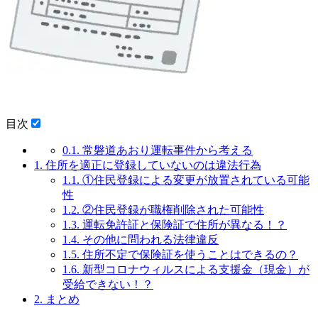
目次
0.1.
常磐道あおり運転事件から考える
1.
住所を適正に登録していないのは違法行為
1.1.
①住民登録による変更が放置されている可能
性
1.2.
②住民登録が職権削除された可能性
1.3.
運転免許証と保険証で住所が異なる！？
1.4.
その他に問われる法律違反
1.5.
住所不定で保険証を使うことはできるの？
1.6.
新型コロナウィルスによる支援金（現金）が
受給できない！？
2.
まとめ