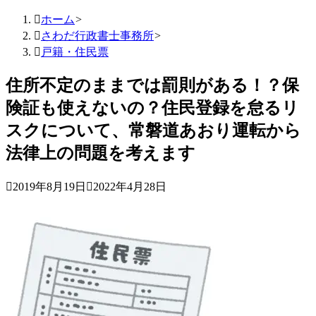

ホーム
>

さわだ行政書士事務所
>

戸籍・住民票
住所不定のままでは罰則がある！？保
険証も使えないの？住民登録を怠るリ
スクについて、常磐道あおり運転から
法律上の問題を考えます

2019年8月19日

2022年4月28日