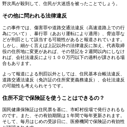
野次馬が殺到して、住民が大迷惑を被ったことでしょう。
その他に問われる法律違反
この事件では、傷害罪や道路交通法違反（高速道路上での行
為について）、暴行罪（あおり運転により適用）、脅迫罪な
どが刑罰として該当する可能性があると報道されています。
しかし、細かく言えば上記以外の法律違反に加え、代表取締
役の住所地に変更があれば、その登記を２週間以内にしなけ
れば、会社法違反により１００万円以下の過料が課される場
合もあります。
よって報道による刑罰以外としては、住民基本台帳法違反、
道路交通法違反（免許証の住所変更義務違反）、会社法違反
の可能性も考えられそうです。
住所不定で保険証を使うことはできるの？
国民健康保険証は住民票を基に、市町村役場で発行されるも
のです。また、その有効期限は１年間で毎年更新されます。
そして、毎月はじめの受診日に、医療機関で保険証の有効性