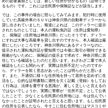
めの必要書類としては、新しい住所が分かるもの（証明でき
るもの）です。これには住民票や保険証などが該当します。
では、この事件の場合に照らしてみてみます。犯行時に使用
していた高級外車のＳＵＶは神奈川県の自動車ディラーから
貸し出されていました。報道によれば、このディラーに提示
されたものとしては、本人の運転免許証（住所は愛知県）
と、保険証（住所地は神奈川県）だったそうです。ディラー
にすれば大事な高級車を貸し出すのですから、本人確認は厳
密にしたいところです。神奈川県内にあるディラーなのに、
提示された運転免許証が愛知県では今後に取引が期待できる
根拠がないために、保険証の提示まで求めて、神奈川県に居
住している確認をしたのだと思います。わざわざ二重で本人
確認をしたにも関わらず、実際は住所不定だったのですか
ら、ディラーを欺く意志があったことは明らかだと思いま
す。また、不適切に様々な住所地を持って居所を定めずに生
活をし、公的な証明書類に適性を欠く記載（登録）をしてお
く行為は、法律を遵守する意識が、著しく乏しいと言えるの
ではないでしょうか。実際に警察が「住所不定」として公表
したことで、少なくとも住民票の住所地には、今は住んでい
なかったことが証明されたと言えると思います。もし住民票
の住所を公表したなら、今そこに住む住所地にはマスコミや