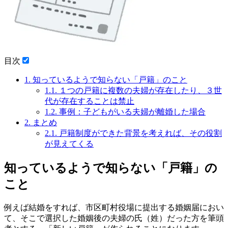
目次
1.
知っているようで知らない「戸籍」のこと
1.1.
１つの戸籍に複数の夫婦が存在したり、３世
代が存在することは禁止
1.2.
事例：子どもがいる夫婦が離婚した場合
2.
まとめ
2.1.
戸籍制度ができた背景を考えれば、その役割
が見えてくる
知っているようで知らない「戸籍」の
こと
例えば結婚をすれば、市区町村役場に提出する婚姻届におい
て、そこで選択した婚姻後の夫婦の氏（姓）だった方を筆頭