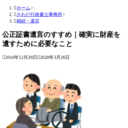

ホーム
>

さわだ行政書士事務所
>

相続・遺言
公正証書遺言のすすめ｜確実に財産を
遺すために必要なこと

2016年12月29日

2020年3月26日