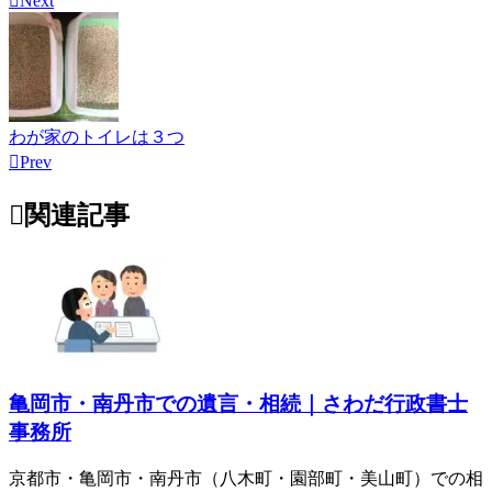

Next
わが家のトイレは３つ

Prev

関連記事
亀岡市・南丹市での遺言・相続｜さわだ行政書士
事務所
京都市・亀岡市・南丹市（八木町・園部町・美山町）での相