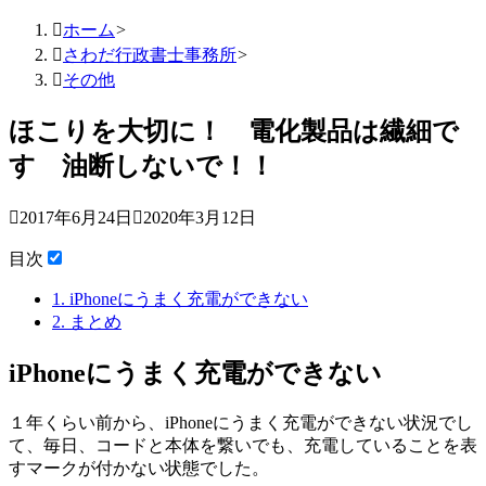

ホーム
>

さわだ行政書士事務所
>

その他
ほこりを大切に！ 電化製品は繊細で
す 油断しないで！！

2017年6月24日

2020年3月12日
目次
1.
iPhoneにうまく充電ができない
2.
まとめ
iPhoneにうまく充電ができない
１年くらい前から、iPhoneにうまく充電ができない状況でし
て、毎日、コードと本体を繋いでも、充電していることを表
すマークが付かない状態でした。