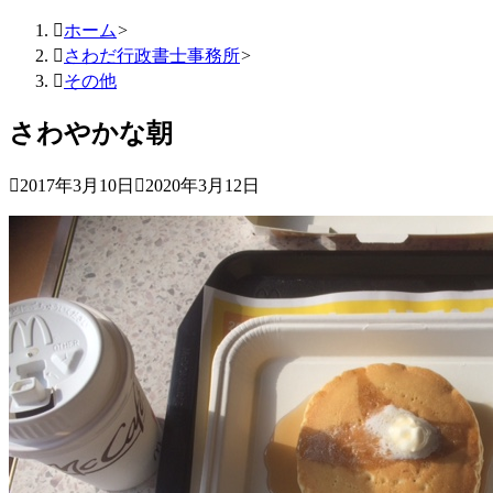

ホーム
>

さわだ行政書士事務所
>

その他
さわやかな朝

2017年3月10日

2020年3月12日