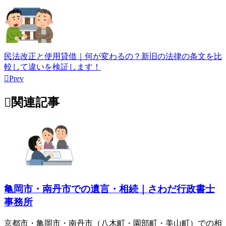
民法改正と使用貸借｜何が変わるの？新旧の法律の条文を比
較して違いを検証します！

Prev

関連記事
亀岡市・南丹市での遺言・相続｜さわだ行政書士
事務所
京都市・亀岡市・南丹市（八木町・園部町・美山町）での相