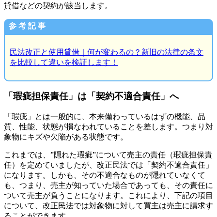
貸借
などの契約が該当します。
参 考 記 事
民法改正と使用貸借｜何が変わるの？新旧の法律の条文
を比較して違いを検証します！
「瑕疵担保責任」は「契約不適合責任」へ
「瑕疵」とは一般的に、本来備わっているはずの機能、品
質、性能、状態が損なわれていることを差します。つまり対
象物にキズや欠陥がある状態です。
これまでは、”隠れた瑕疵”について売主の責任（瑕疵担保責
任）を定めていましたが、改正民法では「契約不適合責任」
になります。しかも、その不適合なものが隠れていなくて
も、つまり、売主が知っていた場合であっても、その責任に
ついて売主が負うことになります。これにより、下記の項目
について、改正民法では対象物に対して買主は売主に請求す
ることができます。