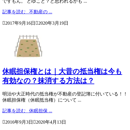
ですもん。 どゆこと？と思われるかも ...
記事を読む
不動産の ...

2017年9月16日

2020年3月19日
休眠担保権とは｜大昔の抵当権は今も
有効なの？抹消する方法は？
明治や大正時代の抵当権が不動産の登記簿に付いている！！
休眠担保権（休眠抵当権）について ...
記事を読む
休眠担保 ...

2016年9月3日

2020年4月13日