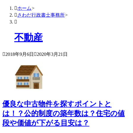

ホーム
>

さわだ行政書士事務所
>

不動産

2018年9月6日

2020年3月21日
優良な中古物件を探すポイントと
は！？公的制度の築年数は？住宅の値
段や価値が下がる目安は？