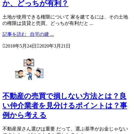
か、どっちが有利？
土地が使用できる権限について 家を建てるには、その土地
の権限は賃貸と売買、どっちが有利だと ...
記事を読む
自宅の建 ...

2018年5月24日

2020年3月21日
不動産の売買で損しない方法とは？良
い仲介業者を見分けるポイントは？事
例から考える
不動産屋さん選びは重要 だって、選ぶ基準がお金じゃない